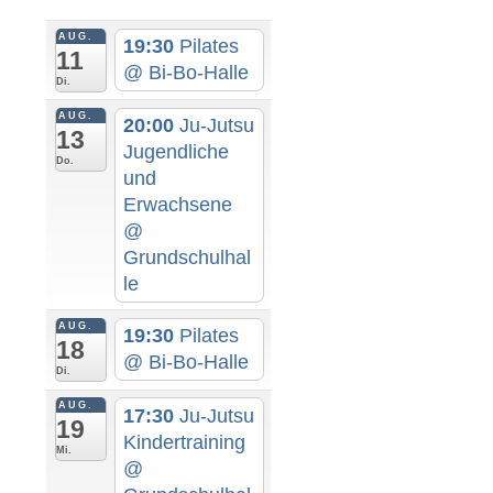
AUG.
19:30
Pilates
11
@ Bi-Bo-Halle
Di.
AUG.
20:00
Ju-Jutsu
13
Jugendliche
Do.
und
Erwachsene
@
Grundschulhal
le
AUG.
19:30
Pilates
18
@ Bi-Bo-Halle
Di.
AUG.
17:30
Ju-Jutsu
19
Kindertraining
Mi.
@