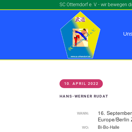
SC Otterndorf e. V. - wir bewegen d
Uns
10. APRIL 2022
HANS-WERNER RUDAT
16. September
WANN:
Europe/Berlin 
Bi-Bo-Halle
WO: