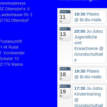
Vereinsadresse
SC Otterndorf e. V.
AUG.
19:30
Pilates
Landeshäuser Str. 2
11
@ Bi-Bo-Halle
21762 Otterndorf
Di.
AUG.
20:00
Ju-Jutsu
13
Jugendliche
Do.
Postanschrift:
und
H.-W. Rudat
Erwachsene
@
1. Vorsitzender
Grundschulhall
Schulstr. 10
e
21776 Wanna
AUG.
19:30
Pilates
18
@ Bi-Bo-Halle
Di.
AUG.
17:30
Ju-Jutsu
19
Kindertraining
Mi.
@
Grundschulhall