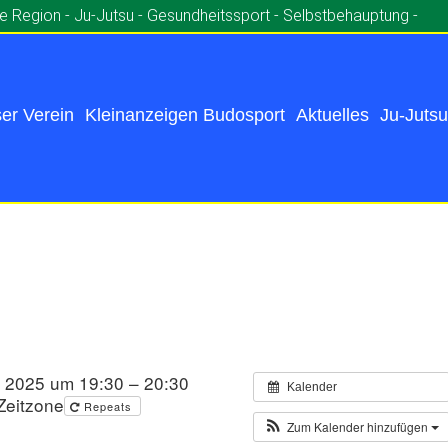
ie Region - Ju-Jutsu - Gesundheitssport - Selbstbehauptung -
er Verein
Kleinanzeigen Budosport
Aktuelles
Ju-Jutsu
 2025 um 19:30 – 20:30
Kalender
Zeitzone
Repeats
Zum Kalender hinzufügen