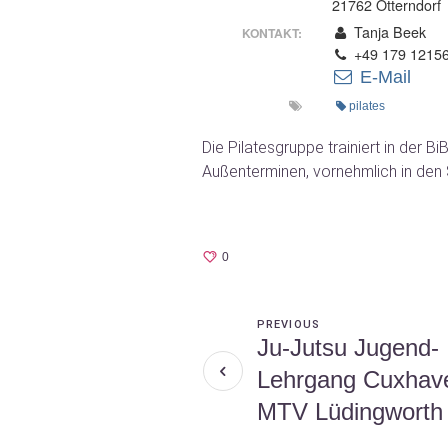
21762 Otterndorf
Tanja Beek
KONTAKT:
+49 179 1215
E-Mail
pilates
Die Pilatesgruppe trainiert in der B
Außenterminen, vornehmlich in de
0
PREVIOUS
Ju-Jutsu Jugend-
Lehrgang Cuxhav
MTV Lüdingworth