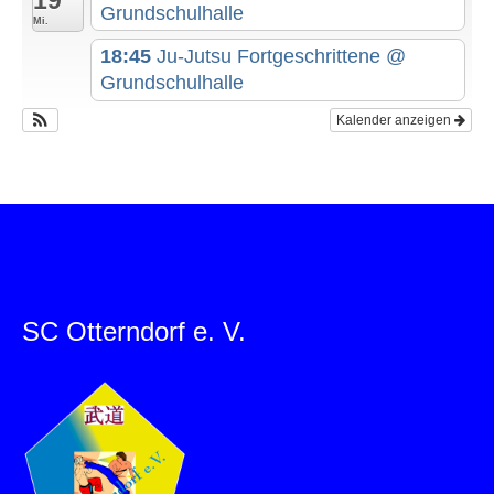
19
Grundschulhalle
Mi.
18:45
Ju-Jutsu Fortgeschrittene
@
Grundschulhalle
Kalender anzeigen
SC Otterndorf e. V.